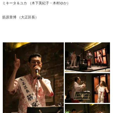
ミキータ＆ユカ （木下美紀子・木村ゆか）
筋原章博 （大正区長）