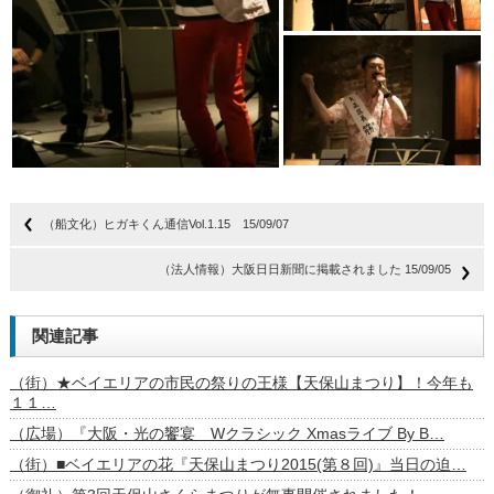
（船文化）ヒガキくん通信Vol.1.15 15/09/07
（法人情報）大阪日日新聞に掲載されました 15/09/05
関連記事
（街）★ベイエリアの市民の祭りの王様【天保山まつり】！今年も
１１…
（広場）『大阪・光の饗宴 Wクラシック Xmasライブ By B…
（街）■ベイエリアの花『天保山まつり2015(第８回)』当日の迫…