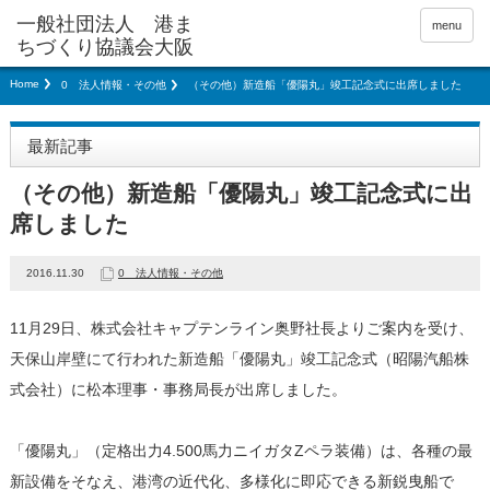
menu
Home
0 法人情報・その他
（その他）新造船「優陽丸」竣工記念式に出席しました
最新記事
（その他）新造船「優陽丸」竣工記念式に出
席しました
2016.11.30
0 法人情報・その他
11月29日、株式会社キャプテンライン奥野社長よりご案内を受け、
天保山岸壁にて行われた新造船「優陽丸」竣工記念式（昭陽汽船株
式会社）に松本理事・事務局長が出席しました。
「優陽丸」（定格出力4.500馬力ニイガタZペラ装備）は、各種の最
新設備をそなえ、港湾の近代化、多様化に即応できる新鋭曳船で