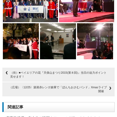
（街）■ベイエリアの花『天保山まつり2015(第８回)』当日の迫力ポイント
見せます！
（広場）〈12/25〉築港赤レンガ倉庫で「ぼんちおさむバンド」Xmasライブ
開催
関連記事