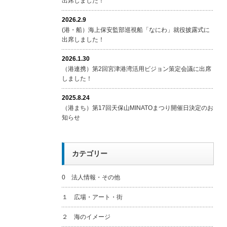
出席しました！
2026.2.9
(港・船）海上保安監部巡視船「なにわ」就役披露式に
出席しました！
2026.1.30
（港連携）第2回宮津港湾活用ビジョン策定会議に出席
しました！
2025.8.24
（港まち）第17回天保山MINATOまつり開催日決定のお
知らせ
カテゴリー
0 法人情報・その他
１ 広場・アート・街
２ 海のイメージ