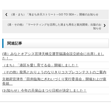
（港・まち）「海まち弁天ストリート～GO TO SEA～」開催のお知らせ
(港・その他）「マーケティングを活用した港まち再生と観光開発」出版のお
知らせ
関連記事
(港）みなとオアシス宮津天橋立運営協議会設立総会に出席しまし
た！…
（まち）「港区を愛し育てる会」開催しました！
（その他）龍馬とおりょうのなりきりコスプレコンテストのご案内
京都府宮津市「田井臨海にぎわいづくり実行委員会」開催および座
長就…
(お知らせ）今年の天保山まつり日程が決定しました！