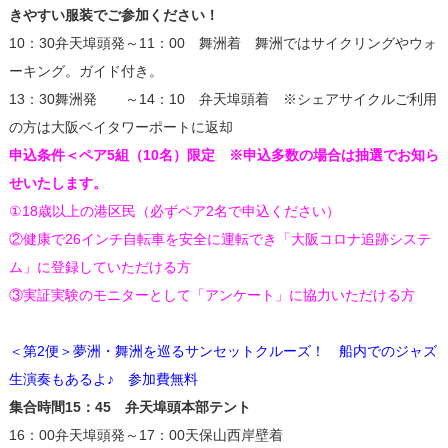
きやすい服装でご参加ください！
10：30弁天埠頭発～11：00 舞洲着 舞洲ではサイクリングやウォ
ーキング。ガイド付き。
13：30舞洲発 ～14：10 弁天埠頭着 ※シェアサイクルご利用
の方は大阪ベイタワーポートに返却
申込条件＜ペア5組（10名）限定 ※申込多数の場合は抽選でお知ら
せいたします。
①18歳以上の港区民（必ずペア2名で申込ください）
②健康で26インチ自転車を安全に運転でき「大阪コロナ追跡システ
ム」に登録していただける方
③実証実験のモニターとして「アンケート」に協力いただける方
＜第2便＞夢洲・舞洲を巡るサンセットクルーズ！ 船内でのジャズ
生演奏もあるよ♪ 参加費無料
集合時間15：45 弁天埠頭本部テント
16：00弁天埠頭発～17：00天保山西岸壁着