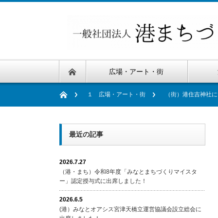
広場・アート・街
１ 広場・アート・街
（街）港住吉神社に
最近の記事
2026.7.27
（港・まち）令和8年度「みなとまちづくりマイスタ
ー」認定授与式に出席しました！
2026.6.5
(港）みなとオアシス宮津天橋立運営協議会設立総会に