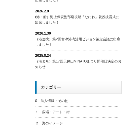
出席しました！
2026.2.9
(港・船）海上保安監部巡視船「なにわ」就役披露式に
出席しました！
2026.1.30
（港連携）第2回宮津港湾活用ビジョン策定会議に出席
しました！
2025.8.24
（港まち）第17回天保山MINATOまつり開催日決定のお
知らせ
カテゴリー
0 法人情報・その他
１ 広場・アート・街
２ 海のイメージ