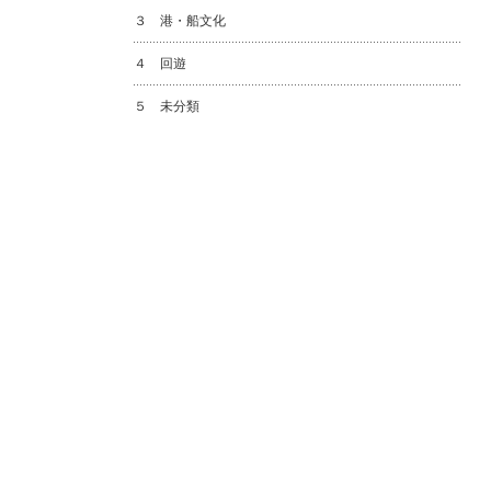
３ 港・船文化
４ 回遊
５ 未分類