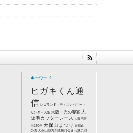
キーワード
ヒガキくん通
信
レゴランド・ディスカバリー・
大
大阪・光の饗宴
センター大阪
阪港カッターレース
大阪港開
天保山まつり
港150年
天保山
公園
天保山魅力創造検討会まち魅力部