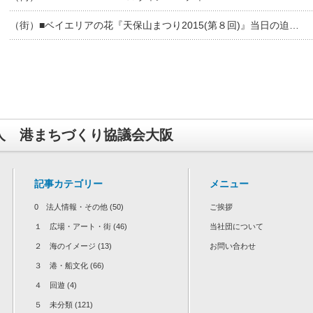
（街）■ベイエリアの花『天保山まつり2015(第８回)』当日の迫…
人 港まちづくり協議会大阪
記事カテゴリー
メニュー
0 法人情報・その他
(50)
ご挨拶
１ 広場・アート・街
(46)
当社団について
２ 海のイメージ
(13)
お問い合わせ
３ 港・船文化
(66)
４ 回遊
(4)
５ 未分類
(121)