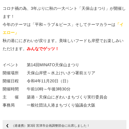
コロナ禍の為、3年ぶりに秋の一大ベント「天保山まつり」が開催し
ます！
今年のテーマは「平和～ラブ＆ピース」そしてテーマカラーは
「イ
エロー」
秋の港ににぎわいが戻ります。美味しいフードも岸壁でお楽しみい
ただけます。
みんなでゲッツ！
イベント 第14回MINATO天保山まつり
開催場所 天保山岸壁～水上けいさつ署前エリア
開催日程 令和4年11月20日（日）
開催時間 午前10時～午後3時30分
主 催 築港・天保山にぎわいまちづくり実行委員会
事務局 一般社団法人港まちづくり協議会大阪
（港連携）第3回 宮津市企画調整部会に出席しました！