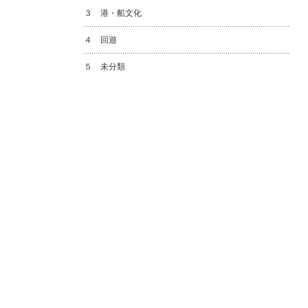
３ 港・船文化
４ 回遊
５ 未分類