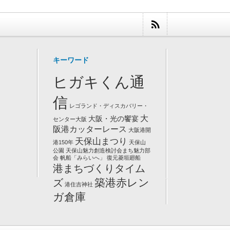
キーワード
ヒガキくん通
信
レゴランド・ディスカバリー・
大
大阪・光の饗宴
センター大阪
阪港カッターレース
大阪港開
天保山まつり
港150年
天保山
公園
天保山魅力創造検討会まち魅力部
会
帆船「みらいへ」
復元菱垣廻船
港まちづくりタイム
築港赤レン
ズ
港住吉神社
ガ倉庫