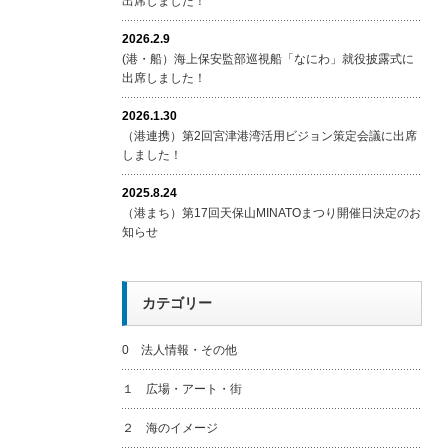
出席しました！
2026.2.9
(港・船）海上保安監部巡視船「なにわ」就役披露式に
出席しました！
2026.1.30
（港連携）第2回宮津港湾活用ビジョン策定会議に出席
しました！
2025.8.24
（港まち）第17回天保山MINATOまつり開催日決定のお
知らせ
カテゴリー
0 法人情報・その他
１ 広場・アート・街
２ 海のイメージ