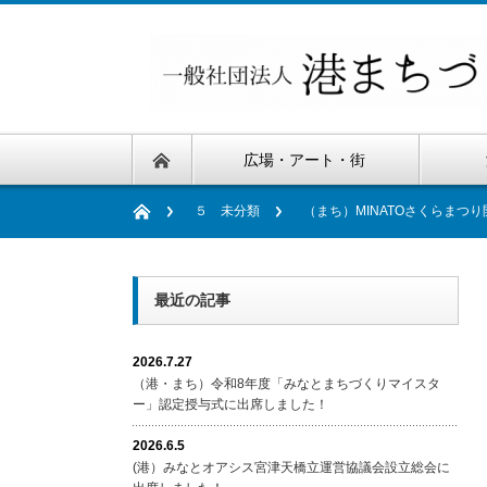
広場・アート・街
５ 未分類
（まち）MINATOさくらまつ
最近の記事
2026.7.27
（港・まち）令和8年度「みなとまちづくりマイスタ
ー」認定授与式に出席しました！
2026.6.5
(港）みなとオアシス宮津天橋立運営協議会設立総会に