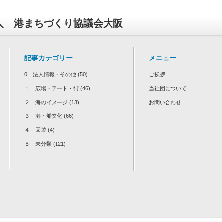
人 港まちづくり協議会大阪
記事カテゴリー
メニュー
0 法人情報・その他
(50)
ご挨拶
１ 広場・アート・街
(46)
当社団について
２ 海のイメージ
(13)
お問い合わせ
３ 港・船文化
(66)
４ 回遊
(4)
５ 未分類
(121)