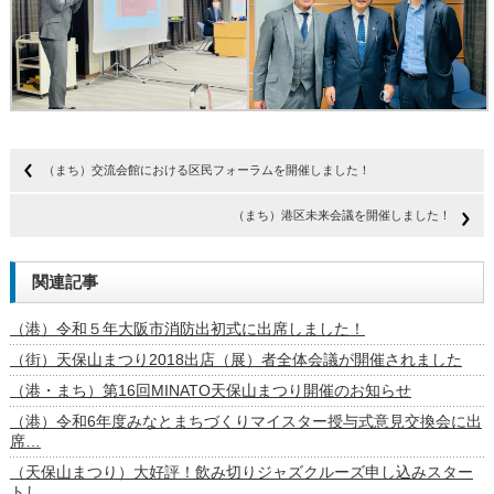
（まち）交流会館における区民フォーラムを開催しました！
（まち）港区未来会議を開催しました！
関連記事
（港）令和５年大阪市消防出初式に出席しました！
（街）天保山まつり2018出店（展）者全体会議が開催されました
（港・まち）第16回MINATO天保山まつり開催のお知らせ
（港）令和6年度みなとまちづくりマイスター授与式意見交換会に出
席…
（天保山まつり）大好評！飲み切りジャズクルーズ申し込みスター
トし…