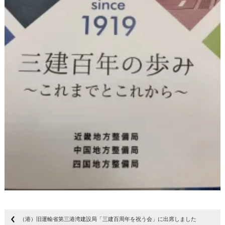
（港）旧運輸省第三港湾建設局「三建百周年を祝う会」に出席しました