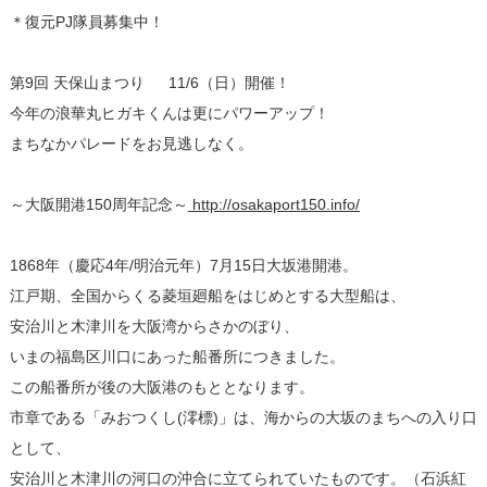
＊復元PJ隊員募集中！
第9回 天保山まつり 11/6（日）開催！
今年の浪華丸ヒガキくんは更にパワーアップ！
まちなかパレードをお見逃しなく。
～大阪開港150周年記念～
http://osakaport150.info/
1868年（慶応4年/明治元年）7月15日大坂港開港。
江戸期、全国からくる菱垣廻船をはじめとする大型船は、
安治川と木津川を大阪湾からさかのぼり、
いまの福島区川口にあった船番所につきました。
この船番所が後の大阪港のもととなります。
市章である「みおつくし(澪標)」は、海からの大坂のまちへの入り口
として、
安治川と木津川の河口の沖合に立てられていたものです。（石浜紅