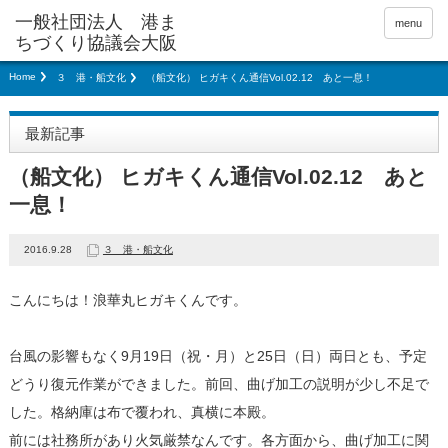
menu
Home
３ 港・船文化
（船文化） ヒガキくん通信Vol.02.12 あと一息！
最新記事
（船文化） ヒガキくん通信Vol.02.12 あと
一息！
2016.9.28
３ 港・船文化
こんにちは！浪華丸ヒガキくんです。
台風の影響もなく9月19日（祝・月）と25日（日）両日とも、予定
どうり復元作業ができました。前回、曲げ加工の説明が少し不足で
した。格納庫は布で覆われ、真横に本殿。
前には社務所があり火気厳禁なんです。各方面から、曲げ加工に関