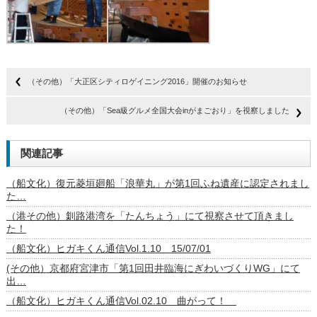
（その他）「大正区シティロゲイニング2016」開催のお知らせ
（その他）「Sea級グルメ全国大会inがまごおり」を視察しました
関連記事
（船文化）復元菱垣廻船「浪華丸」が第1回ふね遺産に認定されまし
た…
（港その他）釧路港湾を「たんちょう」にて視察させて頂きまし
た！
（船文化）ヒガキくん通信Vol.1.10 15/07/01
(その他）京都府宮津市「第1回田井臨海にぎわいづくりWG」にて
出…
（船文化）ヒガキくん通信Vol.02.10 曲がって！