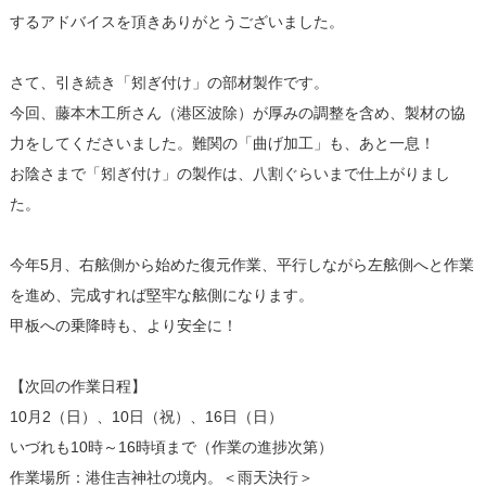
するアドバイスを頂きありがとうございました。
さて、引き続き「矧ぎ付け」の部材製作です。
今回、藤本木工所さん（港区波除）が厚みの調整を含め、製材の協
力をしてくださいました。難関の「曲げ加工」も、あと一息！
お陰さまで「矧ぎ付け」の製作は、八割ぐらいまで仕上がりまし
た。
今年5月、右舷側から始めた復元作業、平行しながら左舷側へと作業
を進め、完成すれば堅牢な舷側になります。
甲板への乗降時も、より安全に！
【次回の作業日程】
10月2（日）、10日（祝）、16日（日）
いづれも10時～16時頃まで（作業の進捗次第）
作業場所：港住吉神社の境内。＜雨天決行＞