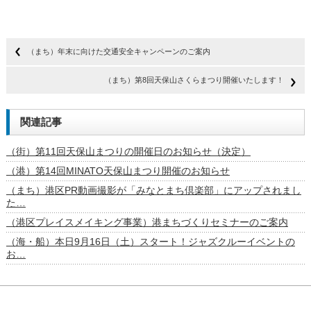
（まち）年末に向けた交通安全キャンペーンのご案内
（まち）第8回天保山さくらまつり開催いたします！
関連記事
（街）第11回天保山まつりの開催日のお知らせ（決定）
（港）第14回MINATO天保山まつり開催のお知らせ
（まち）港区PR動画撮影が「みなとまち倶楽部」にアップされまし
た…
（港区プレイスメイキング事業）港まちづくりセミナーのご案内
（海・船）本日9月16日（土）スタート！ジャズクルーイベントの
お…