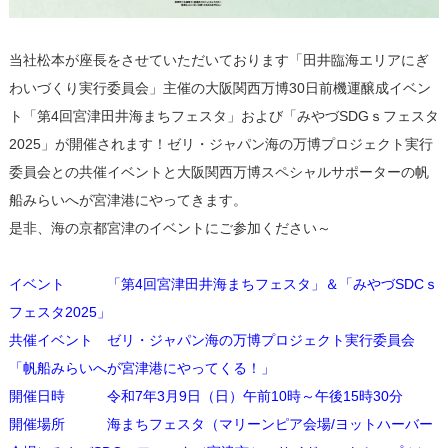
当社松本が座長をさせていただいております「田井臨海エリアにぎ
わいづくり実行委員会」主催の大阪関西万博30日前機運醸成イベン
ト「第4回宮津田井海まちフェスタ」および「みやづSDGｓフェスタ
2025」が開催されます！ゼリ・ジャパン海の万博プロジェクト実行
委員会との共催イベントと大阪関西万博スペシャルサポーターの帆
船みらいへが宮津港にやってきます。
是非、海の京都宮津のイベントにご参加ください～
イベント 「第4回宮津田井海まちフェスタ」＆「みやづSDCｓ
フェスタ2025」
共催イベント ゼリ・ジャパン海の万博プロジェクト実行委員会
「帆船みらいへが宮津港にやってくる！」
開催日時 令和7年3月9日（日）午前10時～午後15時30分
開催場所 海まちフェスタ（マリーンピア会場/ヨットハーバー